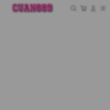
Skip
to
Cari
Troli
Login
Navigation
content